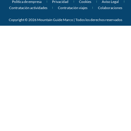
Política de empresa
Privacidad
Cookies
Aviso Legal
Contratación actividades
Contratación viajes
Colaboraciones
Copyright © 2026 Mountain Guide Marco | Todos los derechos reservados